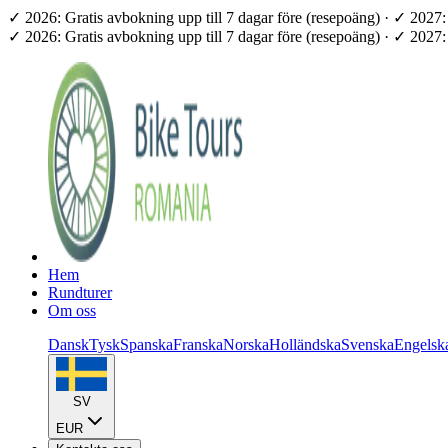
✓ 2026: Gratis avbokning upp till 7 dagar före (resepoäng) · ✓ 202
✓ 2026: Gratis avbokning upp till 7 dagar före (resepoäng) · ✓ 202
Hem
Rundturer
Om oss
Dansk
Tysk
Spanska
Franska
Norska
Holländska
Svenska
Engelsk
SV
EUR